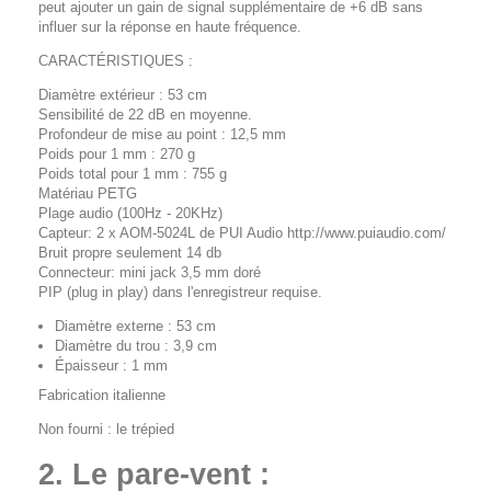
peut ajouter un gain de signal supplémentaire de +6 dB sans
influer sur la réponse en haute fréquence.
CARACTÉRISTIQUES
:
Diamètre extérieur : 53 cm
Sensibilité de 22 dB en moyenne.
Profondeur de mise au point : 12,5 mm
Poids pour 1 mm : 270 g
Poids total pour 1 mm : 755 g
Matériau PETG
Plage audio (100Hz - 20KHz)
Capteur: 2 x AOM-5024L de PUI Audio http://www.puiaudio.com/
Bruit propre seulement 14 db
Connecteur: mini jack 3,5 mm doré
PIP (plug in play) dans l'enregistreur requise.
Diamètre externe : 53 cm
Diamètre du trou : 3,9 cm
Épaisseur : 1 mm
Fabrication italienne
Non fourni
: le trépied
2. Le pare-vent :