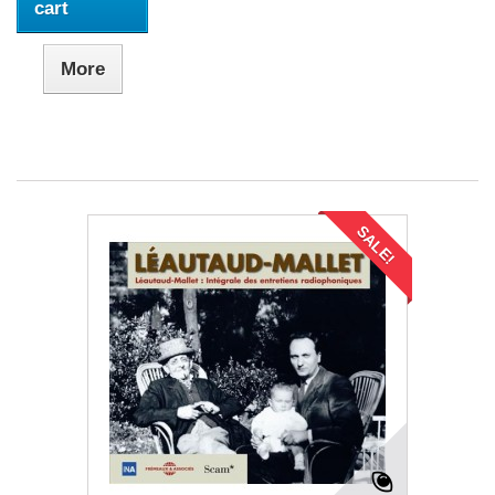
cart
More
SALE!