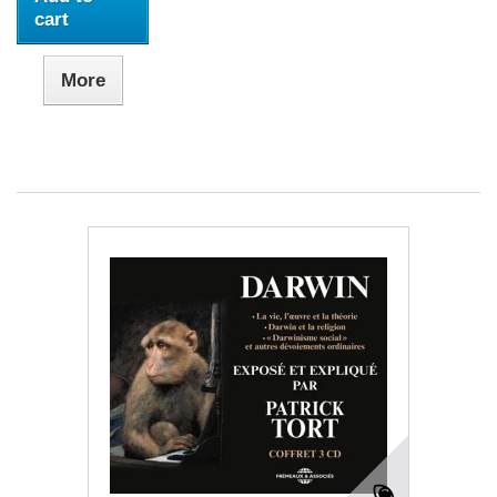
cart
More