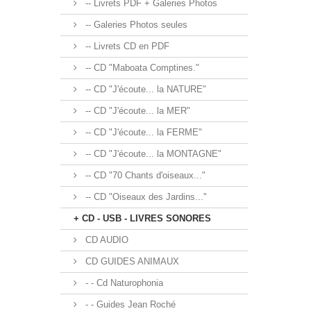
-- Livrets PDF + Galeries Photos
-- Galeries Photos seules
-- Livrets CD en PDF
-- CD "Maboata Comptines."
-- CD "J'écoute... la NATURE"
-- CD "J'écoute... la MER"
-- CD "J'écoute... la FERME"
-- CD "J'écoute... la MONTAGNE"
-- CD "70 Chants d'oiseaux..."
-- CD "Oiseaux des Jardins..."
+ CD - USB - LIVRES SONORES
CD AUDIO
CD GUIDES ANIMAUX
- - Cd Naturophonia
- - Guides Jean Roché