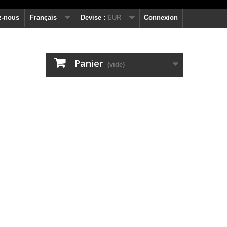
z-nous
Français
Devise :
EUR
Connexion
Panier
(vide)