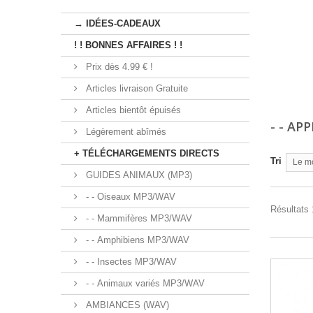
→ IDÉES-CADEAUX
! ! BONNES AFFAIRES ! !
Prix dès 4.99 € !
Articles livraison Gratuite
Articles bientôt épuisés
- - AP
Légèrement abîmés
+ TÉLÉCHARGEMENTS DIRECTS
Tri
Le m
GUIDES ANIMAUX (MP3)
- - Oiseaux MP3/WAV
Résultats 
- - Mammifères MP3/WAV
- - Amphibiens MP3/WAV
- - Insectes MP3/WAV
- - Animaux variés MP3/WAV
AMBIANCES (WAV)