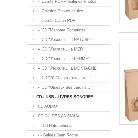
-- Livrets PDF + Galeries Photos
-- Galeries Photos seules
-- Livrets CD en PDF
-- CD "Maboata Comptines."
-- CD "J'écoute... la NATURE"
-- CD "J'écoute... la MER"
-- CD "J'écoute... la FERME"
-- CD "J'écoute... la MONTAGNE"
-- CD "70 Chants d'oiseaux..."
-- CD "Oiseaux des Jardins..."
+ CD - USB - LIVRES SONORES
CD AUDIO
CD GUIDES ANIMAUX
- - Cd Naturophonia
- - Guides Jean Roché