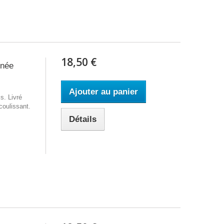
18,50 €
inée
Ajouter au panier
s. Livré
coulissant.
Détails