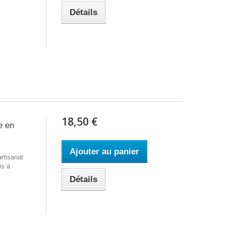
Détails
18,50 €
e en
Ajouter au panier
rtisanat
is à
Détails