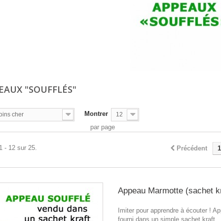
PEAUX "SOUFFLÉS"
Montrer
oins cher
12
par page
1 - 12 sur 25.
Précédent
1
Appeau Marmotte (sachet kr
Imiter pour apprendre à écouter ! A
fourni dans un simple sachet kraft.