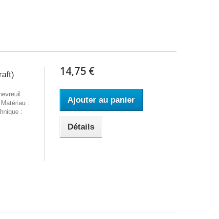
14,75 €
aft)
hevreuil.
Ajouter au panier
 Matériau :
hnique :
Détails