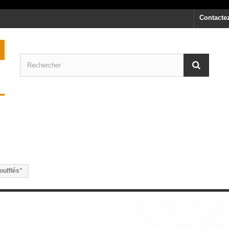
Contacte
oufflés"