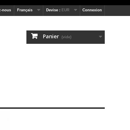
z-nous
Français
Devise :
EUR
Connexion
Panier
(vide)