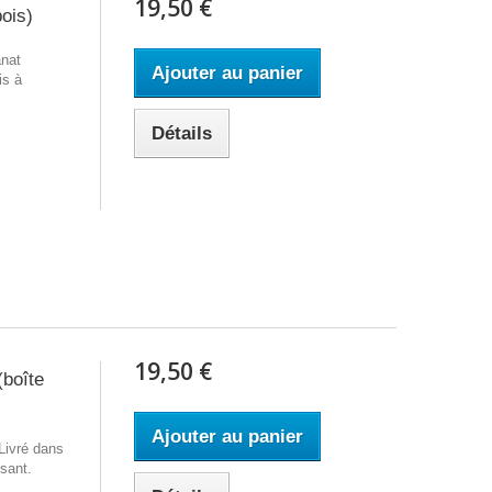
19,50 €
ois)
anat
Ajouter au panier
is à
Détails
19,50 €
(boîte
Ajouter au panier
 Livré dans
sant.