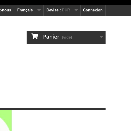
z-nous
Français
Devise :
EUR
Connexion
Panier
(vide)