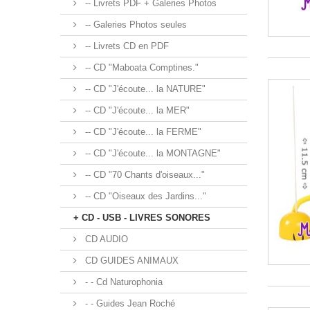
-- Livrets PDF + Galeries Photos
-- Galeries Photos seules
-- Livrets CD en PDF
-- CD "Maboata Comptines."
-- CD "J'écoute... la NATURE"
-- CD "J'écoute... la MER"
-- CD "J'écoute... la FERME"
-- CD "J'écoute... la MONTAGNE"
-- CD "70 Chants d'oiseaux..."
-- CD "Oiseaux des Jardins..."
+ CD - USB - LIVRES SONORES
CD AUDIO
CD GUIDES ANIMAUX
- - Cd Naturophonia
- - Guides Jean Roché