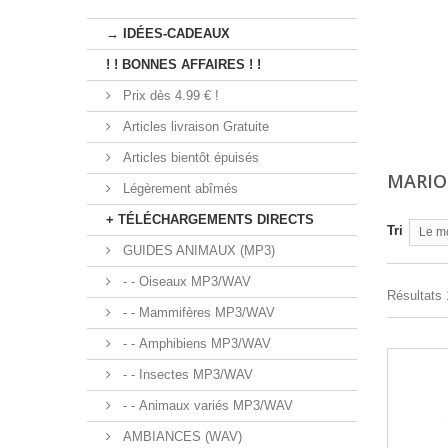
→ IDÉES-CADEAUX
! ! BONNES AFFAIRES ! !
Prix dès 4.99 € !
Articles livraison Gratuite
Articles bientôt épuisés
MARIO
Légèrement abîmés
+ TÉLÉCHARGEMENTS DIRECTS
Tri
Le m
GUIDES ANIMAUX (MP3)
- - Oiseaux MP3/WAV
Résultats 1
- - Mammifères MP3/WAV
- - Amphibiens MP3/WAV
- - Insectes MP3/WAV
- - Animaux variés MP3/WAV
AMBIANCES (WAV)