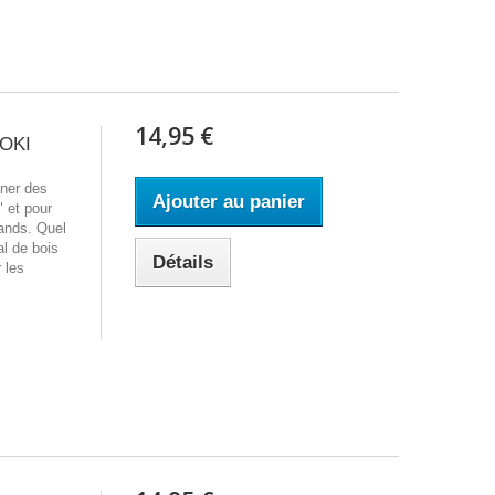
14,95 €
GOKI
iner des
Ajouter au panier
" et pour
ands. Quel
al de bois
Détails
r les