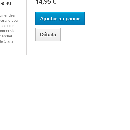
14,95 €
- GOKI
aginer des
Ajouter au panier
. Grand cou
manipuler
onner vie
Détails
 marcher
de 3 ans