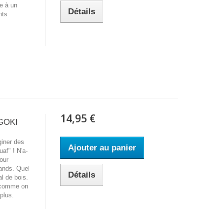
ie à un
Détails
nts
14,95 €
 GOKI
giner des
Ajouter au panier
af" ! N'a-
pour
ands. Quel
Détails
al de bois.
t comme on
plus.