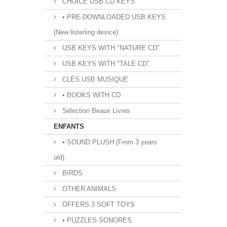
CHOICE USB CD KEYS
• PRE-DOWNLOADED USB KEYS
(New listening device)
USB KEYS WITH "NATURE CD"
USB KEYS WITH "TALE CD"
CLÉS USB MUSIQUE
• BOOKS WITH CD
Sélection Beaux Livres
ENFANTS
• SOUND PLUSH (From 3 years
old)
BIRDS
OTHER ANIMALS
OFFERS 3 SOFT TOYS
• PUZZLES SONORES