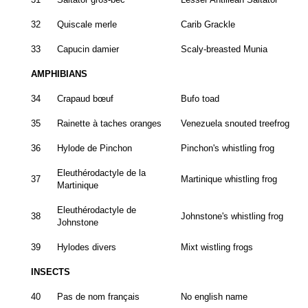
32
Quiscale merle
Carib Grackle
33
Capucin damier
Scaly-breasted Munia
AMPHIBIANS
34
Crapaud bœuf
Bufo toad
35
Rainette à taches oranges
Venezuela snouted treefrog
36
Hylode de Pinchon
Pinchon's whistling frog
Eleuthérodactyle de la
37
Martinique whistling frog
Martinique
Eleuthérodactyle de
38
Johnstone's whistling frog
Johnstone
39
Hylodes divers
Mixt wistling frogs
INSECTS
40
Pas de nom français
No english name