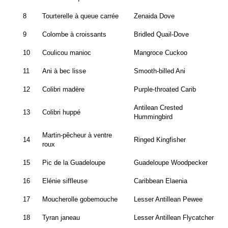
8
Tourterelle à queue carrée
Zenaida
Dove
9
Colombe à croissants
Bridled Quail-Dove
10
Coulicou manioc
Mangroce Cuckoo
11
Ani à bec lisse
Smooth-billed Ani
12
Colibri madère
Purple-throated Carib
Antilean Crested
13
Colibri huppé
Hummingbird
Martin-pêcheur à ventre
14
Ringed Kingfisher
roux
15
Pic de la Guadeloupe
Guadeloupe Woodpecker
16
Elénie siffleuse
Caribbean Elaenia
17
Moucherolle gobemouche
Lesser Antillean Pewee
18
Tyran janeau
Lesser Antillean Flycatcher