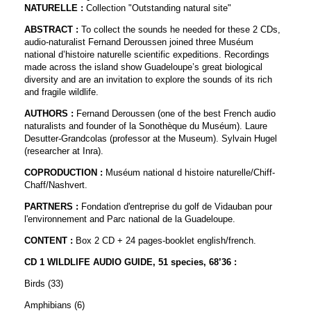
NATURELLE :
Collection "Outstanding natural site"
ABSTRACT :
To collect the sounds he needed for these 2 CDs,
audio-naturalist Fernand Deroussen joined three Muséum
national d’histoire naturelle scientific expeditions. Recordings
made across the island show Guadeloupe’s great biological
diversity and are an invitation to explore the sounds of its rich
and fragile wildlife.
AUTHORS :
Fernand Deroussen (one of the best French audio
naturalists and founder of la Sonothèque du Muséum). Laure
Desutter-Grandcolas (professor at the Museum). Sylvain Hugel
(researcher at Inra).
COPRODUCTION :
Muséum national d histoire naturelle/Chiff-
Chaff/Nashvert.
PARTNERS :
Fondation d'entreprise du golf de Vidauban pour
l'environnement and Parc national de la Guadeloupe.
CONTENT :
Box 2 CD + 24 pages-booklet english/french.
CD 1 WILDLIFE AUDIO GUIDE, 51 species, 68’36 :
Birds (33)
Amphibians (6)