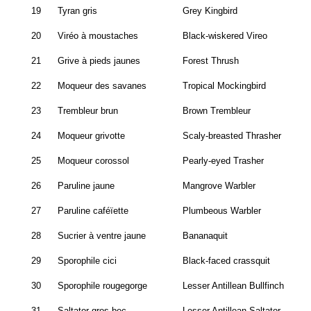
19
Tyran gris
Grey Kingbird
20
Viréo à moustaches
Black-wiskered Vireo
21
Grive à pieds jaunes
Forest Thrush
22
Moqueur des savanes
Tropical Mockingbird
23
Trembleur brun
Brown Trembleur
24
Moqueur grivotte
Scaly-breasted Thrasher
25
Moqueur corossol
Pearly-eyed Trasher
26
Paruline jaune
Mangrove Warbler
27
Paruline caféïette
Plumbeous Warbler
28
Sucrier à ventre jaune
Bananaquit
29
Sporophile cici
Black-faced crassquit
30
Sporophile rougegorge
Lesser Antillean Bullfinch
31
Saltator gros-bec
Lesser Antillean Saltator