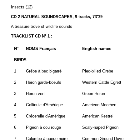
Insects (12)
CD 2 NATURAL SOUNDSCAPES, 9 tracks, 73’39
:
A treasure trove of wildlife sounds
TRACKLIST CD N° 1 :
N°
NOMS Français
English names
BIRDS
1
Grèbe à bec bigarré
Pied-billed Grebe
2
Héron garde-boeufs
Western Cattle Egrett
3
Héron vert
Green Heron
4
Gallinule d'Amérique
American Moorhen
5
Crécerelle d'Amérique
American Kestrel
6
Pigeon à cou rouge
Scaly-naped
Pigeon
7
Colombe à queue noire
Common
Ground Dove