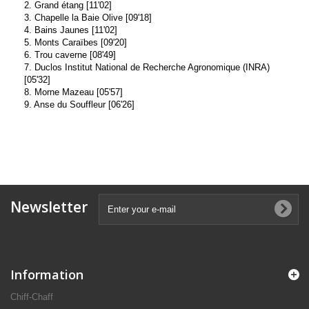
2. Grand étang [11'02]
3. Chapelle la Baie Olive [09'18]
4. Bains Jaunes [11'02]
5. Monts Caraïbes [09'20]
6. Trou caverne [08'49]
7. Duclos Institut National de Recherche Agronomique (INRA)
[05'32]
8. Morne Mazeau [05'57]
9. Anse du Souffleur [06'26]
Newsletter
Information
Chiff-Chaff