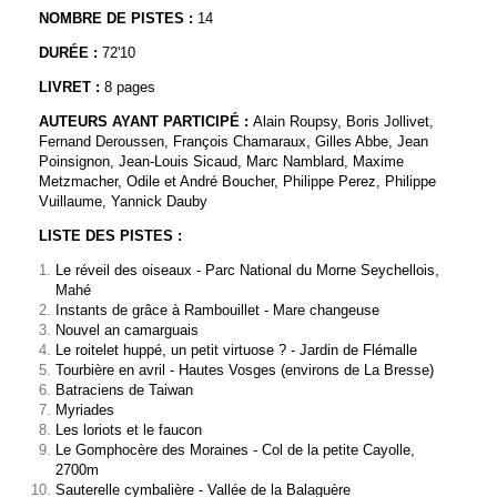
NOMBRE DE PISTES :
14
DUR
É
E :
72'10
LIVRET :
8 pages
AUTEURS AYANT PARTICIPÉ :
Alain Roupsy, Boris Jollivet,
Fernand Deroussen, François Chamaraux, Gilles Abbe, Jean
Poinsignon, Jean-Louis Sicaud, Marc Namblard, Maxime
Metzmacher, Odile et André Boucher, Philippe Perez, Philippe
Vuillaume, Yannick Dauby
LISTE DES PISTES :
Le réveil des oiseaux - Parc National du Morne Seychellois,
Mahé
Instants de grâce à Rambouillet - Mare changeuse
Nouvel an camarguais
Le roitelet huppé, un petit virtuose ? - Jardin de Flémalle
Tourbière en avril - Hautes Vosges (environs de La Bresse)
Batraciens de Taiwan
Myriades
Les loriots et le faucon
Le Gomphocère des Moraines - Col de la petite Cayolle,
2700m
Sauterelle cymbalière - Vallée de la Balaguère