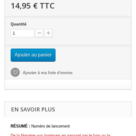
14,95 €
TTC
Quantité
Ajouter au panier
Ajouter à ma liste d'envies
EN SAVOIR PLUS
R
ÉSUM
É
:
Numéro de lancement
De la Norvège aux tropiques en passant par le lynx ou la