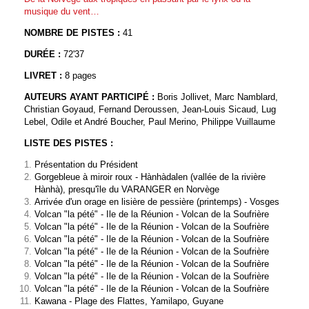
musique du vent…
NOMBRE DE PISTES :
41
DUR
É
E :
72'37
LIVRET :
8 pages
AUTEURS AYANT PARTICIPÉ :
Boris Jollivet, Marc Namblard,
Christian Goyaud, Fernand Deroussen, Jean-Louis Sicaud, Lug
Lebel, Odile et André Boucher, Paul Merino, Philippe Vuillaume
LISTE DES PISTES :
Présentation du Président
Gorgebleue à miroir roux - Hànhàdalen (vallée de la rivière
Hànhà), presqu'île du VARANGER en Norvège
Arrivée d'un orage en lisière de pessière (printemps) - Vosges
Volcan "la pété" - Ile de la Réunion - Volcan de la Soufrière
Volcan "la pété" - Ile de la Réunion - Volcan de la Soufrière
Volcan "la pété" - Ile de la Réunion - Volcan de la Soufrière
Volcan "la pété" - Ile de la Réunion - Volcan de la Soufrière
Volcan "la pété" - Ile de la Réunion - Volcan de la Soufrière
Volcan "la pété" - Ile de la Réunion - Volcan de la Soufrière
Volcan "la pété" - Ile de la Réunion - Volcan de la Soufrière
Kawana - Plage des Flattes, Yamilapo, Guyane