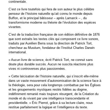
continentale.
C’est ce livre toutefois qui fera de son auteur le plus célèbre
penseur de l’histoire naturelle qu’ait connu le monde depuis
Buffon, et le principal bâtisseur – après Lamarck – , du
transformisme moderne ou théorie de l’évolution des espèces
vivantes.
C’est de la traduction française de son édition définitive de 1876
que sont extraits les textes clés qui composent ce livre sonore,
traduits par Aurélien Berra sous la direction de Patrick Tort,
chercheur au Muséum, fondateur de l’Institut Charles Darwin
international.
« Aucun livre de science, écrit Patrick Tort, ne connut sans
doute plus durable succès. Aucun ne suscita réactions plus
vives ni controverses plus passionnées.
« Cette laïcisation de l’histoire naturelle, qui s’inscrit elle-même
dans un vaste mouvement d’autonomisation de la science face à
la théologie, sera pour cela longtemps combattue par les Églises
et les groupements mystiques restés fidèles au dogme,
indéfiniment remanié mais toujours résurgent, de la Création du
monde et du vivant par une intelligence transcendante et
providentielle. » Éric Pierrot, grâce à sa lecture claire, nous
restitue parfaitement la logique et l’intelligence du texte.