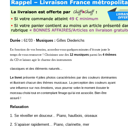
Durée :
61’03 -
Musiques :
Gilles Diederichs
En fonction de vos besoins,
accordez-vous quelques minutes d’écoute juste le
12 musiques
4 thèmes
temps de vous ressourcer !
Choisissez une des
parmi les
du CD et laissez agir le charme des instruments
classiques et des éléments naturels...
Le livret
présente 4 jolies photos caractérisées par des couleurs dominantes
et illustrant chacun des thèmes musicaux. La perception des couleurs ayant
une influence sur nos émotions
, vous pourrez selon le moment écouter le
morceau choisi tout en contemplant l’image qui lui est associée. Bien-être
assuré !
Relaxation
1. Se réveiller en douceur... Piano, hautbois, oiseaux
2. S’apaiser rapidement... Piano, clarinette, mer