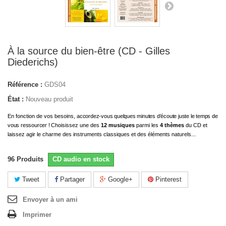
À la source du bien-être (CD - Gilles
Diederichs)
Référence :
GDS04
État :
Nouveau produit
En fonction de vos besoins,
accordez-vous quelques minutes d’écoute juste le temps de
vous ressourcer !
Choisissez une des
12 musiques
parmi les
4 thèmes
du CD et
laissez agir le charme des instruments classiques et des éléments naturels...
96
Produits
CD audio en stock
Tweet
Partager
Google+
Pinterest
Envoyer à un ami
Imprimer