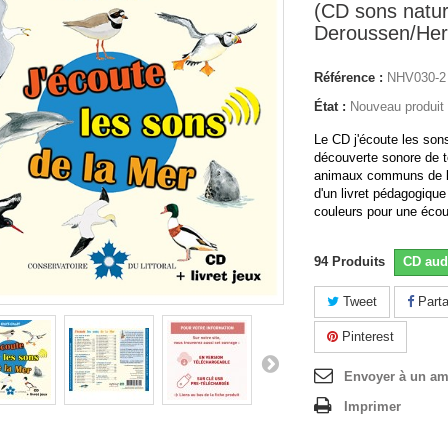
(CD sons natur
Deroussen/Herv
Référence :
NHV030-2
État :
Nouveau produit
Le CD j'écoute les son
découverte sonore de t
animaux communs de 
d'un livret pédagogiqu
couleurs pour une écou
94
Produits
CD aud
Tweet
Parta
Pinterest
Envoyer à un am
Imprimer