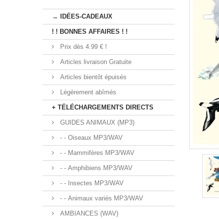
→ IDÉES-CADEAUX
! ! BONNES AFFAIRES ! !
Prix dès 4.99 € !
Articles livraison Gratuite
Articles bientôt épuisés
Légèrement abîmés
+ TÉLÉCHARGEMENTS DIRECTS
GUIDES ANIMAUX (MP3)
- - Oiseaux MP3/WAV
- - Mammifères MP3/WAV
- - Amphibiens MP3/WAV
- - Insectes MP3/WAV
- - Animaux variés MP3/WAV
AMBIANCES (WAV)