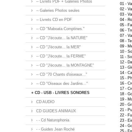
-- Livrets PDF + Galeries Photos
01 - Va
02 - Va
-- Galeries Photos seules
03 - Va
-- Livrets CD en PDF
04 - Ro
05 - Fa
-- CD "Maboata Comptines."
06 - Tr
07 - Va
-- CD "J'écoute... la NATURE"
08 - Te
09 - Me
-- CD "J'écoute... la MER"
10 - So
-- CD "J'écoute... la FERME"
11 - So
12 - Da
-- CD "J'écoute... la MONTAGNE"
13 - Gl
14 - Ca
-- CD "70 Chants d'oiseaux..."
15 - Ph
16 - Cr
-- CD "Oiseaux des Jardins..."
17 - C
+ CD - USB - LIVRES SONORES
18 - Go
19 - Mo
CD AUDIO
20 - Gr
21 - Pu
CD GUIDES ANIMAUX
22 - Fu
- - Cd Naturophonia
23 - Ei
24 - Go
- - Guides Jean Roché
25 - Fo