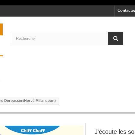
Contacte
and Deroussen/Hervé Millancourt)
J'écoute les s