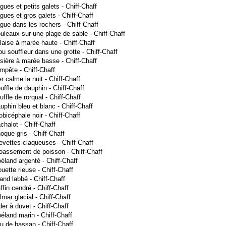
gues et petits galets - Chiff-Chaff
gues et gros galets - Chiff-Chaff
gue dans les rochers - Chiff-Chaff
uleaux sur une plage de sable - Chiff-Chaff
laise à marée haute - Chiff-Chaff
ou souffleur dans une grotte - Chiff-Chaff
sière à marée basse - Chiff-Chaff
mpête - Chiff-Chaff
r calme la nuit - Chiff-Chaff
uffle de dauphin - Chiff-Chaff
uffle de rorqual - Chiff-Chaff
uphin bleu et blanc - Chiff-Chaff
obicéphale noir - Chiff-Chaff
chalot - Chiff-Chaff
oque gris - Chiff-Chaff
evettes claqueuses - Chiff-Chaff
roassement de poisson - Chiff-Chaff
éland argenté - Chiff-Chaff
uette rieuse - Chiff-Chaff
and labbé - Chiff-Chaff
ffin cendré - Chiff-Chaff
lmar glacial - Chiff-Chaff
der à duvet - Chiff-Chaff
éland marin - Chiff-Chaff
u de bassan - Chiff-Chaff