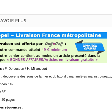
SAVOIR PLUS
s :
F. Deroussen / H. Millancourt
 :
découverte des sons de la mer et du littoral : mammifères marins, oiseaux, 
nces :
49
:
56'
:
20 pages
des séquences :