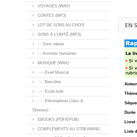
VOYAGES (WAV)
CONTES (MP3)
EN 
LOT DE SONS AU CHOIX
SONS À L'UNITÉ (MP3)
- - Sons nature
- - Activités humaines
MUSIQUE (WAV)
- - - Eveil Musical
- - - Bien-être
Auteur
- - - Ecolo kids
Thème
- - - Electroplume (Jazz &
Séque
Oiseaux)
Durée 
EBOOKS (PDF/EPUB)
Livret 
COMPLÉMENTS AU STREAMING
Liste 