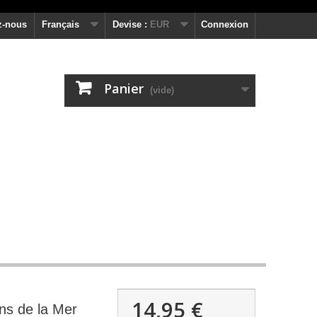
z-nous
Français
Devise :
EUR
Connexion
Panier
(vide)
14,95 €
ons de la Mer