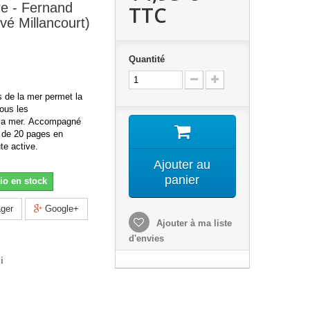
e - Fernand
TTC
é Millancourt)
Quantité
s de la mer permet la
ous les
la mer. Accompagné
e de 20 pages en
te active.
Ajouter au
panier
io en stock
ger
Google+
Ajouter à ma liste
d'envies
i