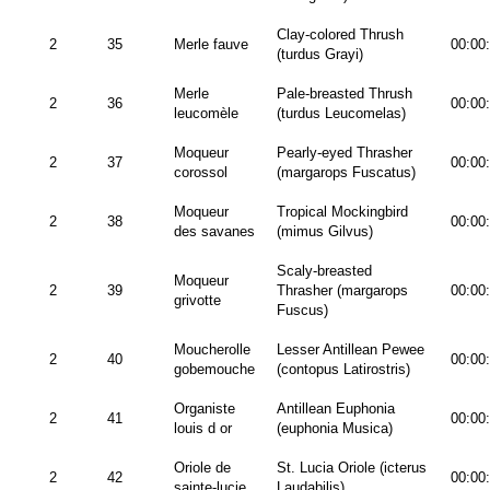
Clay-colored Thrush
2
35
Merle fauve
00:00
(turdus Grayi)
Merle
Pale-breasted Thrush
2
36
00:00
leucomèle
(turdus Leucomelas)
Moqueur
Pearly-eyed Thrasher
2
37
00:00
corossol
(margarops Fuscatus)
Moqueur
Tropical Mockingbird
2
38
00:00
des savanes
(mimus Gilvus)
Scaly-breasted
Moqueur
2
39
Thrasher (margarops
00:00
grivotte
Fuscus)
Moucherolle
Lesser Antillean Pewee
2
40
00:00
gobemouche
(contopus Latirostris)
Organiste
Antillean Euphonia
2
41
00:00
louis d or
(euphonia Musica)
Oriole de
St. Lucia Oriole (icterus
2
42
00:00
sainte-lucie
Laudabilis)