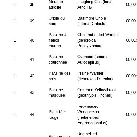
Mouette
Laughing Gull (larus
1
38
00:00
atricille
Atricilla)
Oriole du
Baltimore Oriole
1
39
00:00
nord
(icterus Galbula)
Paruline à
Chestnut-sided Warbler
1
40
flancs
(dendroica
00:01
marron
Pensylvanica)
Paruline
Ovenbird (seiurus
1
41
00:00
couronnée
Aurocapillus)
Paruline des
Prairie Warbler
1
42
00:00
prés
(dendroica Discolor)
Paruline
Common Yellowthroat
1
43
00:00
masquée
(geothlypis Trichas)
Red-headed
Pic à tête
Woodpecker
1
44
00:00
rouge
(melanerpes
Erythrocephalus)
Red-bellied
Pic à ventre