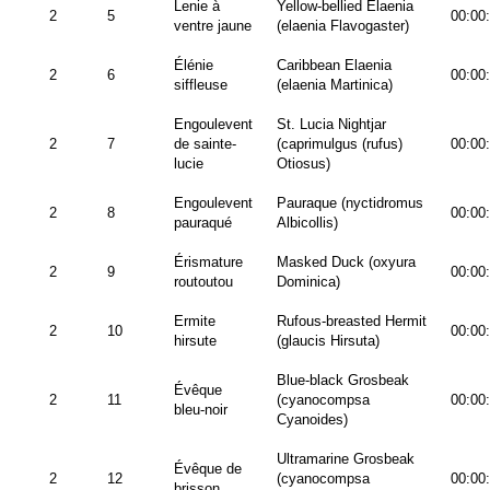
Lenie à
Yellow-bellied Elaenia
2
5
00:00
ventre jaune
(elaenia Flavogaster)
Élénie
Caribbean Elaenia
2
6
00:00
siffleuse
(elaenia Martinica)
Engoulevent
St. Lucia Nightjar
2
7
de sainte-
(caprimulgus (rufus)
00:00
lucie
Otiosus)
Engoulevent
Pauraque (nyctidromus
2
8
00:00
pauraqué
Albicollis)
Érismature
Masked Duck (oxyura
2
9
00:00
routoutou
Dominica)
Ermite
Rufous-breasted Hermit
2
10
00:00
hirsute
(glaucis Hirsuta)
Blue-black Grosbeak
Évêque
2
11
(cyanocompsa
00:00
bleu-noir
Cyanoides)
Ultramarine Grosbeak
Évêque de
2
12
(cyanocompsa
00:00
brisson