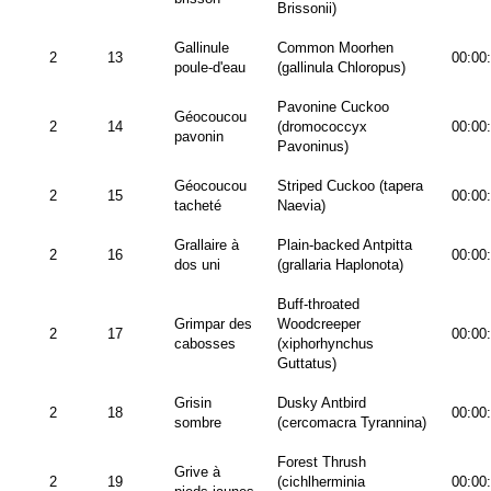
Brissonii)
Gallinule
Common Moorhen
2
13
00:00
poule-d'eau
(gallinula Chloropus)
Pavonine Cuckoo
Géocoucou
2
14
(dromococcyx
00:00
pavonin
Pavoninus)
Géocoucou
Striped Cuckoo (tapera
2
15
00:00
tacheté
Naevia)
Grallaire à
Plain-backed Antpitta
2
16
00:00
dos uni
(grallaria Haplonota)
Buff-throated
Grimpar des
Woodcreeper
2
17
00:00
cabosses
(xiphorhynchus
Guttatus)
Grisin
Dusky Antbird
2
18
00:00
sombre
(cercomacra Tyrannina)
Forest Thrush
Grive à
2
19
(cichlherminia
00:00