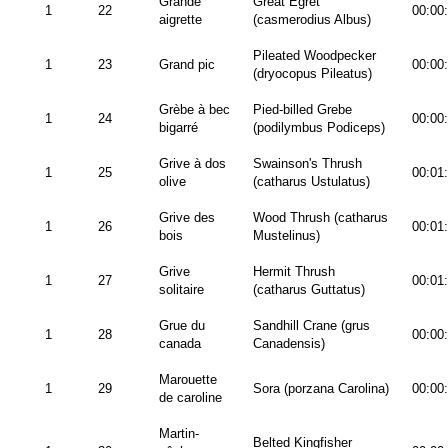
Grande
Great Egret
1
22
00:00
aigrette
(casmerodius Albus)
Pileated Woodpecker
1
23
Grand pic
00:00
(dryocopus Pileatus)
Grèbe à bec
Pied-billed Grebe
1
24
00:00
bigarré
(podilymbus Podiceps)
Grive à dos
Swainson's Thrush
1
25
00:01
olive
(catharus Ustulatus)
Grive des
Wood Thrush (catharus
1
26
00:01
bois
Mustelinus)
Grive
Hermit Thrush
1
27
00:01
solitaire
(catharus Guttatus)
Grue du
Sandhill Crane (grus
1
28
00:00
canada
Canadensis)
Marouette
1
29
Sora (porzana Carolina)
00:00
de caroline
Martin-
Belted Kingfisher