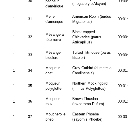
1
30
pêcheur
00:00
(megaceryle Alcyon)
d'amérique
Merle
American Robin (turdus
1
31
00:01
d'amérique
Migratorius)
Black-capped
Mésange à
1
32
Chickadee (parus
00:00
tête noire
Atricapillus)
Mésange
Tufted Titmouse (parus
1
33
00:00
bicolore
Bicolor)
Moqueur
Grey Catbird (dumetella
1
34
00:01
chat
Carolinensis)
Moqueur
Northern Mockingbird
1
35
00:01
polyglotte
(mimus Polyglottos)
Moqueur
Brown Thrasher
1
36
00:01
roux
(toxostoma Rufum)
Moucherolle
Eastern Phoebe
1
37
00:00
phébi
(sayornis Phoebe)