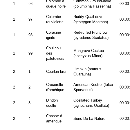
Colombe à
Common Ground-dove
1
96
00:00
queue noire
(columbina Passerina)
Colombe
Ruddy Quail-dove
1
97
00:00
rouviolette
(geotrygon Montana)
Coracine
Red-ruffed Fruitcrow
1
98
00:00
ignite
(pyroderus Scutatus)
Coulicou
Mangrove Cuckoo
1
99
des
00:00
(coccyzus Minor)
palétuviers
Limpkin (aramus
2
1
Courlan brun
00:00
Guarauna)
Crécerelle
American Kestrel (falco
2
2
00:00
d'amérique
Sparverius)
Dindon
Ocellated Turkey
2
3
00:00
ocellé
(agriocharis Ocellata)
Chasse d
2
4
Sons De La Nature
00:00
amerique