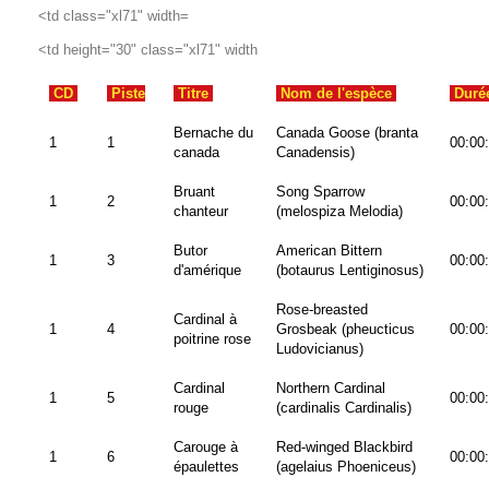
<td class="xl71" width=
<td height="30" class="xl71" width
CD
Piste
Titre
Nom de l'espèce
Duré
Bernache du
Canada Goose (branta
1
1
00:00
canada
Canadensis)
Bruant
Song Sparrow
1
2
00:00
chanteur
(melospiza Melodia)
Butor
American Bittern
1
3
00:00
d'amérique
(botaurus Lentiginosus)
Rose-breasted
Cardinal à
1
4
Grosbeak (pheucticus
00:00
poitrine rose
Ludovicianus)
Cardinal
Northern Cardinal
1
5
00:00
rouge
(cardinalis Cardinalis)
Carouge à
Red-winged Blackbird
1
6
00:00
épaulettes
(agelaius Phoeniceus)