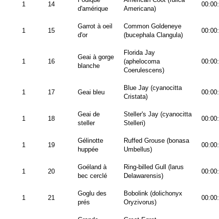
1
14
00:00
d'amérique
Americana)
Garrot à oeil
Common Goldeneye
1
15
00:00
d'or
(bucephala Clangula)
Florida Jay
Geai à gorge
1
16
(aphelocoma
00:00
blanche
Coerulescens)
Blue Jay (cyanocitta
1
17
Geai bleu
00:00
Cristata)
Geai de
Steller's Jay (cyanocitta
1
18
00:00
steller
Stelleri)
Gélinotte
Ruffed Grouse (bonasa
1
19
00:00
huppée
Umbellus)
Goéland à
Ring-billed Gull (larus
1
20
00:00
bec cerclé
Delawarensis)
Goglu des
Bobolink (dolichonyx
1
21
00:00
prés
Oryzivorus)