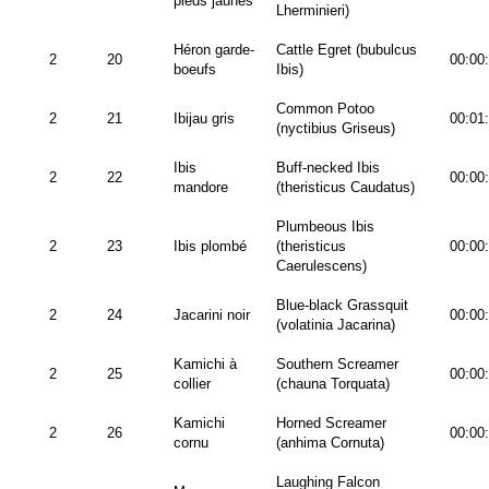
pieds jaunes
Lherminieri)
Héron garde-
Cattle Egret (bubulcus
2
20
00:00
boeufs
Ibis)
Common Potoo
2
21
Ibijau gris
00:01
(nyctibius Griseus)
Ibis
Buff-necked Ibis
2
22
00:00
mandore
(theristicus Caudatus)
Plumbeous Ibis
2
23
Ibis plombé
(theristicus
00:00
Caerulescens)
Blue-black Grassquit
2
24
Jacarini noir
00:00
(volatinia Jacarina)
Kamichi à
Southern Screamer
2
25
00:00
collier
(chauna Torquata)
Kamichi
Horned Screamer
2
26
00:00
cornu
(anhima Cornuta)
Laughing Falcon