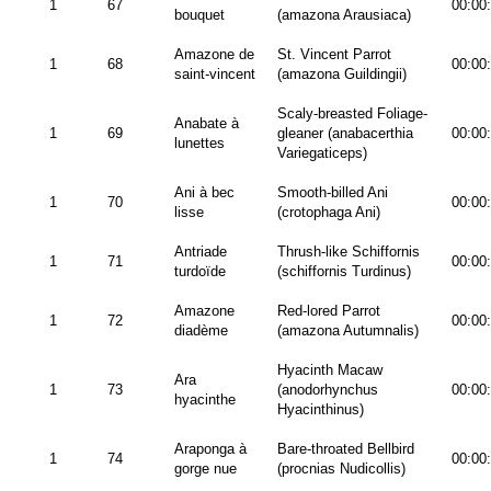
1
67
00:00
bouquet
(amazona Arausiaca)
Amazone de
St. Vincent Parrot
1
68
00:00
saint-vincent
(amazona Guildingii)
Scaly-breasted Foliage-
Anabate à
1
69
gleaner (anabacerthia
00:00
lunettes
Variegaticeps)
Ani à bec
Smooth-billed Ani
1
70
00:00
lisse
(crotophaga Ani)
Antriade
Thrush-like Schiffornis
1
71
00:00
turdoïde
(schiffornis Turdinus)
Amazone
Red-lored Parrot
1
72
00:00
diadème
(amazona Autumnalis)
Hyacinth Macaw
Ara
1
73
(anodorhynchus
00:00
hyacinthe
Hyacinthinus)
Araponga à
Bare-throated Bellbird
1
74
00:00
gorge nue
(procnias Nudicollis)