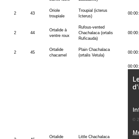
Oriole
Troupial (icterus
2
43
00:00
troupiale
Icterus)
Rufous-vented
Ortalide à
2
44
Chachalaca (ortalis
00:00
ventre roux
Ruficauda)
Ortalide
Plain Chachalaca
2
45
00:00
chacamel
(ortalis Vetula)
00:00
Le
d
In
© 
M
Ortalide
Little Chachalaca