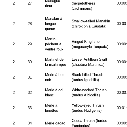
Macagua
2
27
(herpetotheres
00:00
rieur
Cachinnans)
Manakin à
Swallow-tailed Manakin
2
28
longue
00:00
(chiroxiphia Caudata)
queue
Martin-
Ringed Kingfisher
2
29
pêcheur à
00:00
(megaceryle Torquata)
ventre roux
Martinet de
Lesser Antillean Swift
2
30
00:00
la martinique
(chaetura Martinica)
Merle à bec
Black-billed Thrush
2
31
00:00
noir
(turdus Ignobilis)
Merle à col
White-necked Thrush
2
32
00:00
blanc
(turdus Albicollis)
Merle à
Yellow-eyed Thrush
2
33
00:01
lunettes
(turdus Nudigenis)
Cocoa Thrush (turdus
2
34
Merle cacao
00:00
Fumigatus)