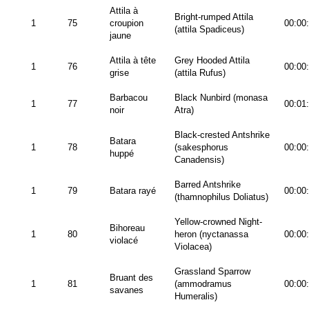
Attila à
Bright-rumped Attila
1
75
croupion
00:00
(attila Spadiceus)
jaune
Attila à tête
Grey Hooded Attila
1
76
00:00
grise
(attila Rufus)
Barbacou
Black Nunbird (monasa
1
77
00:01
noir
Atra)
Black-crested Antshrike
Batara
1
78
(sakesphorus
00:00
huppé
Canadensis)
Barred Antshrike
1
79
Batara rayé
00:00
(thamnophilus Doliatus)
Yellow-crowned Night-
Bihoreau
1
80
heron (nyctanassa
00:00
violacé
Violacea)
Grassland Sparrow
Bruant des
1
81
(ammodramus
00:00
savanes
Humeralis)