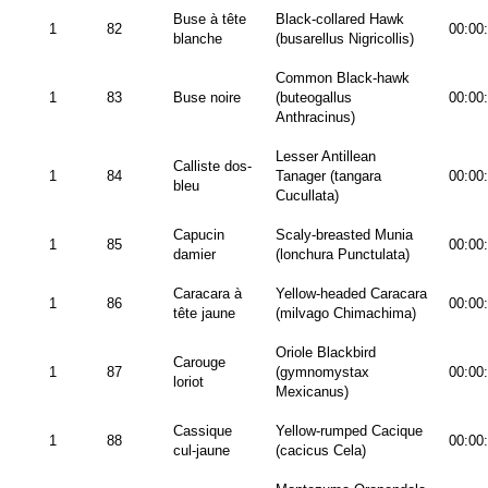
Buse à tête
Black-collared Hawk
1
82
00:00
blanche
(busarellus Nigricollis)
Common Black-hawk
1
83
Buse noire
(buteogallus
00:00
Anthracinus)
Lesser Antillean
Calliste dos-
1
84
Tanager (tangara
00:00
bleu
Cucullata)
Capucin
Scaly-breasted Munia
1
85
00:00
damier
(lonchura Punctulata)
Caracara à
Yellow-headed Caracara
1
86
00:00
tête jaune
(milvago Chimachima)
Oriole Blackbird
Carouge
1
87
(gymnomystax
00:00
loriot
Mexicanus)
Cassique
Yellow-rumped Cacique
1
88
00:00
cul-jaune
(cacicus Cela)