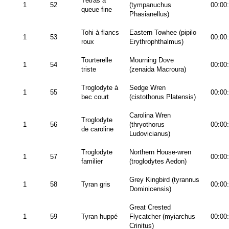
Tétras à
1
52
(tympanuchus
00:00
queue fine
Phasianellus)
Tohi à flancs
Eastern Towhee (pipilo
1
53
00:00
roux
Erythrophthalmus)
Tourterelle
Mourning Dove
1
54
00:00
triste
(zenaida Macroura)
Troglodyte à
Sedge Wren
1
55
00:00
bec court
(cistothorus Platensis)
Carolina Wren
Troglodyte
1
56
(thryothorus
00:00
de caroline
Ludovicianus)
Troglodyte
Northern House-wren
1
57
00:00
familier
(troglodytes Aedon)
Grey Kingbird (tyrannus
1
58
Tyran gris
00:00
Dominicensis)
Great Crested
1
59
Tyran huppé
Flycatcher (myiarchus
00:00
Crinitus)