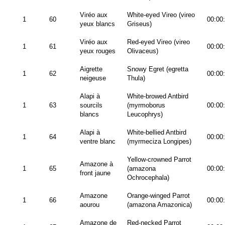
Viréo aux
White-eyed Vireo (vireo
1
60
00:00
yeux blancs
Griseus)
Viréo aux
Red-eyed Vireo (vireo
1
61
00:00
yeux rouges
Olivaceus)
Aigrette
Snowy Egret (egretta
1
62
00:00
neigeuse
Thula)
Alapi à
White-browed Antbird
1
63
sourcils
(myrmoborus
00:00
blancs
Leucophrys)
Alapi à
White-bellied Antbird
1
64
00:00
ventre blanc
(myrmeciza Longipes)
Yellow-crowned Parrot
Amazone à
1
65
(amazona
00:00
front jaune
Ochrocephala)
Amazone
Orange-winged Parrot
1
66
00:00
aourou
(amazona Amazonica)
Amazone de
Red-necked Parrot