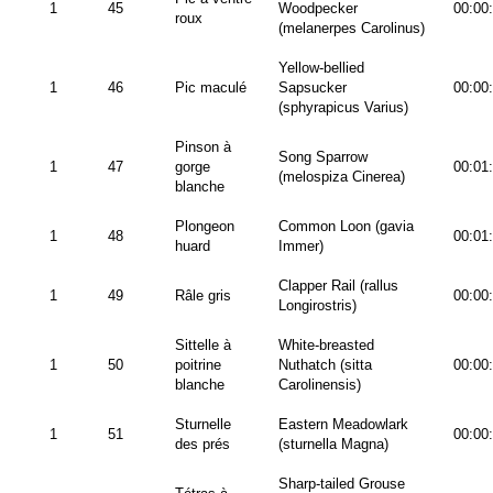
1
45
Woodpecker
00:00
roux
(melanerpes Carolinus)
Yellow-bellied
1
46
Pic maculé
Sapsucker
00:00
(sphyrapicus Varius)
Pinson à
Song Sparrow
1
47
gorge
00:01
(melospiza Cinerea)
blanche
Plongeon
Common Loon (gavia
1
48
00:01
huard
Immer)
Clapper Rail (rallus
1
49
Râle gris
00:00
Longirostris)
Sittelle à
White-breasted
1
50
poitrine
Nuthatch (sitta
00:00
blanche
Carolinensis)
Sturnelle
Eastern Meadowlark
1
51
00:00
des prés
(sturnella Magna)
Sharp-tailed Grouse