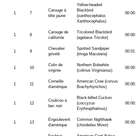
Yellow-headed
Carouge à
Blackbird
1
7
00:00
tête jaune
(xanthocephalus
Xanthocephalus)
Carouge de
Tricolored Blackbird
1
8
00:00
californie
(agelaius Tricolor)
Chevalier
Spotted Sandpiper
1
9
00:01
grivelé
(tringa Macularia)
Colin de
Northern Bobwhite
1
10
00:00
virginie
(colinus Virginianus)
Corneille
American Crow (corvus
1
11
00:00
d'amérique
Brachyrhynchos)
Black-billed Cuckoo
Coulicou à
1
12
(coccyzus
00:00
bec noir
Erythropthalmus)
Engoulevent
Common Nighthawk
1
13
00:00
d'amérique
(chordeiles Minor)
Foulque
American Coot (fulica