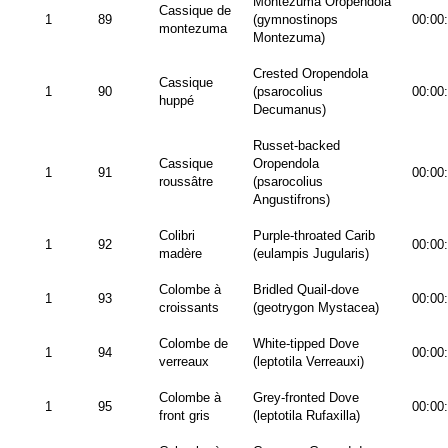
Montezuma Oropendola
Cassique de
1
89
(gymnostinops
00:00
montezuma
Montezuma)
Crested Oropendola
Cassique
1
90
(psarocolius
00:00
huppé
Decumanus)
Russet-backed
Cassique
Oropendola
1
91
00:00
roussâtre
(psarocolius
Angustifrons)
Colibri
Purple-throated Carib
1
92
00:00
madère
(eulampis Jugularis)
Colombe à
Bridled Quail-dove
1
93
00:00
croissants
(geotrygon Mystacea)
Colombe de
White-tipped Dove
1
94
00:00
verreaux
(leptotila Verreauxi)
Colombe à
Grey-fronted Dove
1
95
00:00
front gris
(leptotila Rufaxilla)