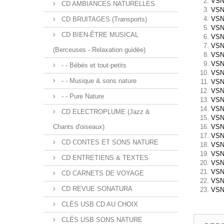
VSN0
CD AMBIANCES NATURELLES
VSN
VSN
CD BRUITAGES (Transports)
VSN
CD BIEN-ÊTRE MUSICAL
VSN0
VSN
(Berceuses - Relaxation guidée)
VSN
VSN
- - Bébés et tout-petits
VSN0
- - Musique & sons nature
VSN
VSN0
- - Pure Nature
VSN0
VSN
CD ELECTROPLUME (Jazz &
VSN
Chants d'oiseaux)
VSN0
VSN
CD CONTES ET SONS NATURE
VSN0
VSN0
CD ENTRETIENS & TEXTES
VSN
VSN0
CD CARNETS DE VOYAGE
VSN
CD REVUE SONATURA
VSN
CLÉS USB CD AU CHOIX
CLÉS USB SONS NATURE