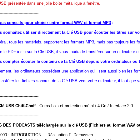
SB présentée dans une jolie boîte métallique à fenêtre.
-------------------------------
es conseils pour choisir entre format WAV et format MP3
:
s souhaitez utiliser directement la Clé USB pour écouter les titres sur vot
ral, tous les matériels, supportent les formats MP3, mais pas toujours les f
re le PDF inclu sur la Clé USB, il vous faudra le transférer sur un ordinateur o
s comptez écouter le contenu de la Clé USB depuis votre ordinateur ou ta
ement, les ordinateurs possèdent une application qui lisent aussi bien les 
ansférer les fichiers sonores de la Clé USB vers votre ordinateur, il faut que v
-------------------------------
Clé USB Chiff-Chaff
: Corps bois et protection métal / 4 Go / Interface 2.0
-------------------------------
 DES PODCASTS téléchargés sur la clé USB (Fichiers au format WAV o
000 : INTRODUCTION - Réalisation F. Deroussen