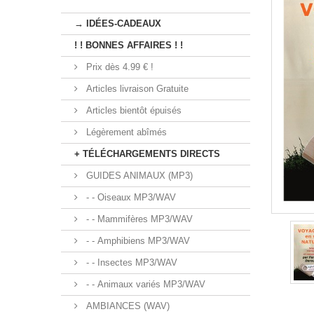
→ IDÉES-CADEAUX
! ! BONNES AFFAIRES ! !
Prix dès 4.99 € !
Articles livraison Gratuite
Articles bientôt épuisés
Légèrement abîmés
+ TÉLÉCHARGEMENTS DIRECTS
GUIDES ANIMAUX (MP3)
- - Oiseaux MP3/WAV
- - Mammifères MP3/WAV
- - Amphibiens MP3/WAV
- - Insectes MP3/WAV
- - Animaux variés MP3/WAV
AMBIANCES (WAV)