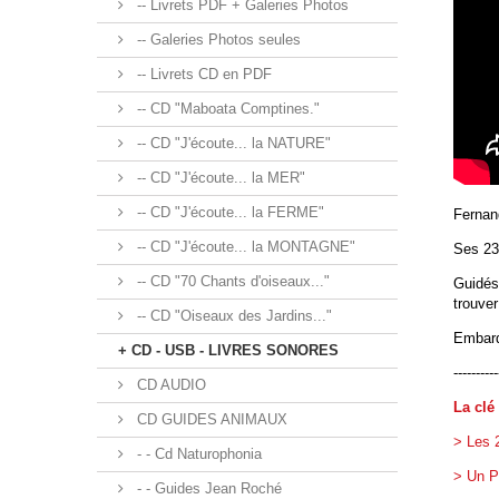
-- Livrets PDF + Galeries Photos
-- Galeries Photos seules
-- Livrets CD en PDF
-- CD "Maboata Comptines."
-- CD "J'écoute... la NATURE"
-- CD "J'écoute... la MER"
-- CD "J'écoute... la FERME"
Fernan
-- CD "J'écoute... la MONTAGNE"
Ses 23
-- CD "70 Chants d'oiseaux..."
Guidés 
trouver
-- CD "Oiseaux des Jardins..."
Embarq
+ CD - USB - LIVRES SONORES
----------
CD AUDIO
La clé
CD GUIDES ANIMAUX
> Les 
- - Cd Naturophonia
> Un P
- - Guides Jean Roché