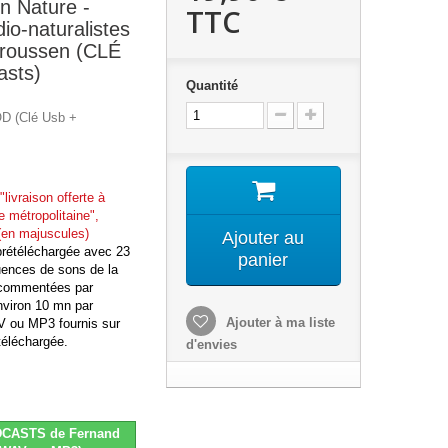
n Nature -
TTC
io-naturalistes
roussen (CLÉ
asts)
Quantité
D (Clé Usb +
"livraison offerte à
e métropolitaine",
(en majuscules)
Ajouter au
rétéléchargée avec 23
panier
nces de sons de la
t commentées par
viron 10 mn par
Ajouter à ma liste
V ou MP3 fournis sur
téléchargée.
d'envies
DCASTS de Fernand