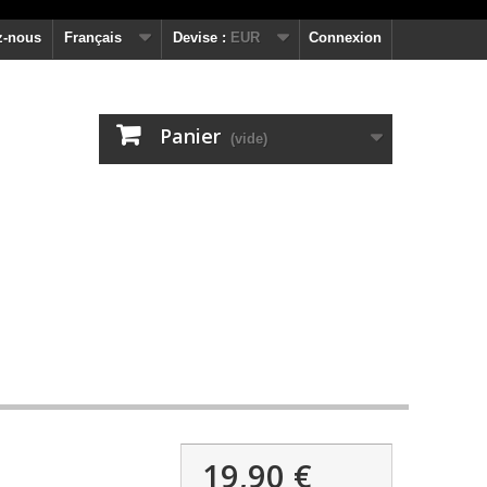
z-nous
Français
Devise :
EUR
Connexion
Panier
(vide)
19,90 €