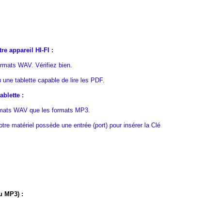
re appareil HI-FI :
ormats WAV. Vérifiez bien.
u une tablette capable de lire les PDF.
blette :
formats WAV que les formats MP3.
otre matériel possède une entrée (port) pour insérer la Clé
u MP3) :