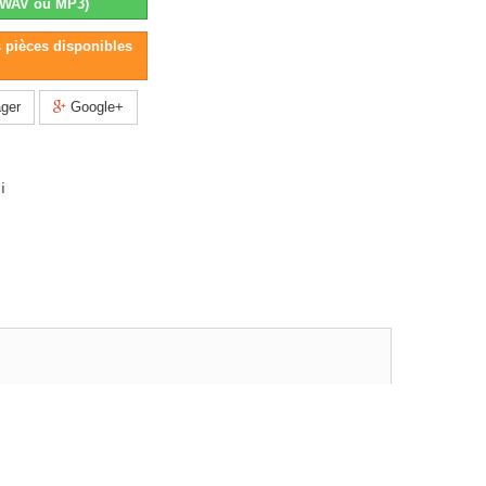
(WAV ou MP3)
s pièces disponibles
ger
Google+
i