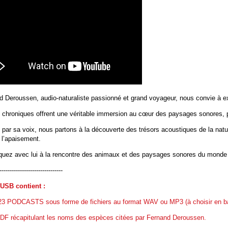
d Deroussen, audio-naturaliste passionné et grand voyageur, nous convie à ex
 chroniques offrent une véritable immersion au cœur des paysages sonores, p
par sa voix, nous partons à la découverte des trésors acoustiques de la nature
 l’apaisement.
uez avec lui à la rencontre des animaux et des paysages sonores du monde 
-------------------------------
 USB contient :
23 PODCASTS sous forme de fichiers au format WAV ou MP3 (à choisir en b
DF récapitulant les noms des espèces citées par Fernand Deroussen.