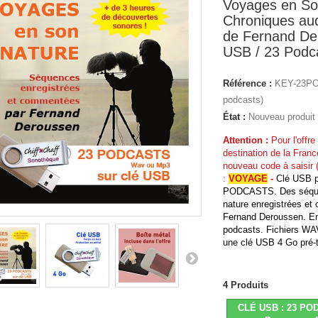
Voyages en So
Chroniques aud
de Fernand De
USB / 23 Podc
Référence :
KEY-23PO
podcasts)
État :
Nouveau produit
Attention :
Pour l'offre 
destination de la Franc
nouveau code à saisir 
:
VOYAGE
-
Clé USB p
PODCASTS. Des séque
nature enregistrées e
Fernand Deroussen. En
podcasts. Fichiers WA
une clé USB 4 Go pré-
4
Produits
CLÉ USB : 23 PO