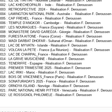
01 : ILE DE TIRITIRI - Nouvelle Zélande - Réalisation F. Deroussen
002 : LAC KHECHEOPALRI - Inde - Réalisation F. Deroussen
003 : RETROSPECTIVE 2024 - Réalisation F. Deroussen
004 : LAMINGTON NATIONAL PARK - Australie - Réalisation F. Deroussen
05 : CAP FREHEL - France - Réalisation F. Deroussen
006 : TEMPLE D’ANGKOR - Cambodge - Réalisation F. Deroussen
007 : LES NOURAGUES - France (Guyane) - Réalisation F. Deroussen
008 : MONASTERE DAVID GAREDJA - Géorgie - Réalisation F. Deroussen
09 : FURESTA AITONE - France (Corse) - Réalisation F. Deroussen
010 : WADI DARBAT DHOFAR - Sultanat d'Oman - Réalisation F. Deroussen
11 : LAC DE MYVATN - Islande - Réalisation F. Deroussen
12 : VOLCAN LA PETE - France (La Réunion) - Réalisation F. Deroussen
013 : LAC DE CHARPAL_France - Réalisation F. Deroussen
014 : LA GRIVE MUSICIENNE - Réalisation F. Deroussen
15 : TENERIFFE - Espagne - Réalisation F. Deroussen
016 : PREMIER TRIMESTRE 2025 - Réalisation F. Deroussen
17 : LAC IRIKI - Maroc - Réalisation F. Deroussen
18 : BOIS DE VINCENNES_France (Paris) - Réalisation F. Deroussen
019 : SONATURADAYS 2025 - France - Réalisation F. Deroussen
20 : ORNOYA ISLAND - Norvège - Réalisation F. Deroussen
021 : PARC NATIONAL HENRI PITTIER - Venezuela - Réalisation F. Derous
022 : LE ROSSIGNOL PHILOMELE - Réalisation F. Deroussen