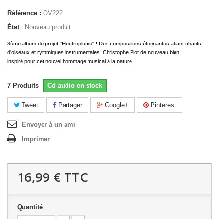
Référence :
OV222
État :
Nouveau produit
3ème
album
du projet "Electroplume" ! Des compositions étonnantes alliant chants
d'oiseaux et rythmiques
instrumentales. Christophe Piot de nouveau bien
inspiré
pour
cet nouvel hommage musical à la nature.
7
Produits
Cd audio en stock
Tweet
Partager
Google+
Pinterest
Envoyer à un ami
Imprimer
16,99 €
TTC
Quantité